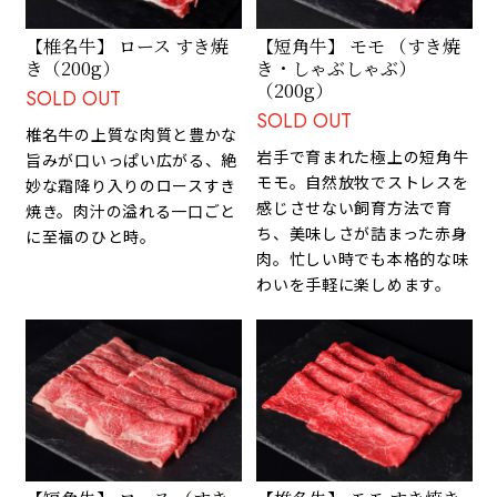
【椎名牛】 ロース すき焼
【短角牛】 モモ （すき焼
き（200g）
き・しゃぶしゃぶ）
（200g）
SOLD OUT
SOLD OUT
椎名牛の上質な肉質と豊かな
岩手で育まれた極上の短角牛
旨みが口いっぱい広がる、絶
モモ。自然放牧でストレスを
妙な霜降り入りのロースすき
感じさせない飼育方法で育
焼き。肉汁の溢れる一口ごと
ち、美味しさが詰まった赤身
に至福のひと時。
肉。忙しい時でも本格的な味
わいを手軽に楽しめます。