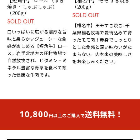
【短角牛】 ロース （すき
【椎名牛】 モモ すき焼き
焼き・しゃぶしゃぶ）
（200g）
（200g）
SOLD OUT
SOLD OUT
【椎名牛】モモすき焼き: 千
口いっぱいに広がる濃厚な旨
葉県椎名牧場で愛情込めて育
味と柔らかいジューシーな食
ったモモ肉！赤身でしっとり
感が楽しめる【短角牛】ロー
とした食感と深い味わいがた
ス。岩手北地方の田村牧場で
まらない。肉本来の美味しさ
自然放牧され、ビタミン・ミ
をお楽しみください。
ネラル豊富な青草を食べて育
った健康な牛肉です。
10,800
送料無料！
円以上のご購入で