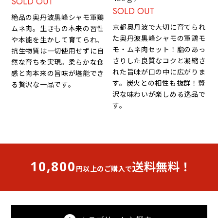
SOLD OUT
SOLD OUT
絶品の奥丹波黒峰シャモ軍鶏
京都奥丹波で大切に育てられ
ムネ肉。生きもの本来の習性
た奥丹波黒峰シャモの軍鶏モ
や本能を生かして育てられ、
モ・ムネ肉セット！脂のあっ
抗生物質は一切使用せずに自
さりした良質なコクと凝縮さ
然な育ちを実現。柔らかな食
れた旨味が口の中に広がりま
感と肉本来の旨味が堪能でき
す。炭火との相性も抜群！贅
る贅沢な一品です。
沢な味わいが楽しめる逸品で
す。
10,800
送料無料！
円以上のご購入で