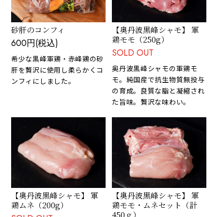
砂肝のコンフィ
【奥丹波黒峰シャモ】 軍
鶏モモ（250g）
600円(税込)
SOLD OUT
希少な黒峰軍鶏・赤峰鶏の砂
奥丹波黒峰シャモの軍鶏モ
肝を贅沢に使用し柔らかくコ
モ。純国産で抗生物質無投与
ンフィにしました。
の育成。良質な脂と凝縮され
た旨味。贅沢な味わい。
【奥丹波黒峰シャモ】 軍
【奥丹波黒峰シャモ】 軍
鶏ムネ（200g）
鶏モモ・ムネセット（計
450ｇ）