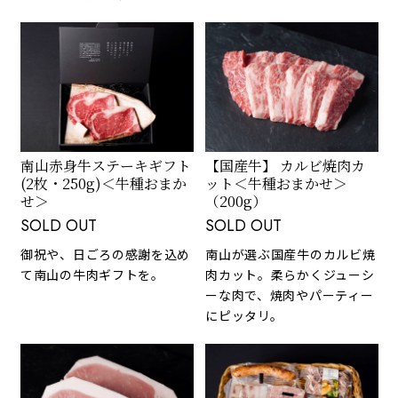
南山赤身牛ステーキギフト
【国産牛】 カルビ焼肉カ
(2枚・250g)＜牛種おまか
ット＜牛種おまかせ＞
せ＞
（200g）
SOLD OUT
SOLD OUT
御祝や、日ごろの感謝を込め
南山が選ぶ国産牛のカルビ焼
て南山の牛肉ギフトを。
肉カット。柔らかくジューシ
ーな肉で、焼肉やパーティー
にピッタリ。