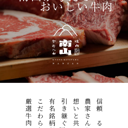
厳選牛肉
こだわらない
有名銘柄だけに
引き継ぐ
想いと共に
農家さんから
信頼する