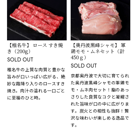
【椎名牛】 ロース すき焼
【奥丹波黒峰シャモ】 軍
き（200g）
鶏モモ・ムネセット（計
450ｇ）
SOLD OUT
SOLD OUT
椎名牛の上質な肉質と豊かな
京都奥丹波で大切に育てられ
旨みが口いっぱい広がる、絶
た奥丹波黒峰シャモの軍鶏モ
妙な霜降り入りのロースすき
モ・ムネ肉セット！脂のあっ
焼き。肉汁の溢れる一口ごと
さりした良質なコクと凝縮さ
に至福のひと時。
れた旨味が口の中に広がりま
す。炭火との相性も抜群！贅
沢な味わいが楽しめる逸品で
す。