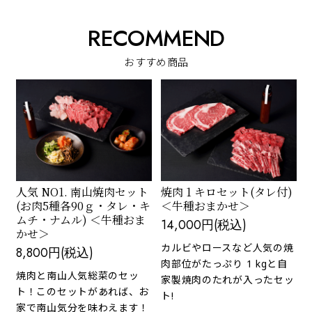
RECOMMEND
おすすめ商品
人気 NO1. 南山焼肉セット
焼肉 1 キロセット(タレ付)
(お肉5種各90ｇ・タレ・キ
＜牛種おまかせ＞
ムチ・ナムル) ＜牛種おま
14,000円(税込)
かせ＞
カルビやロースなど人気の焼
8,800円(税込)
肉部位がたっぷり 1 kgと自
焼肉と南山人気総菜のセッ
家製焼肉のたれが入ったセッ
ト！このセットがあれば、お
ト!
家で南山気分を味わえます！