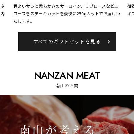
・タ
程よいサシと柔らかさのサーロイン、リブロースなど上
御
る内
ロースをステーキカットを豪快に250gカットでお届けい
ギ
たします。
すべてのギフト
セット
を見る
NANZAN MEAT
南山のお肉