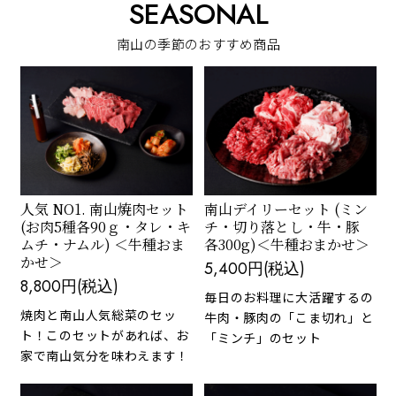
SEASONAL
南山の季節のおすすめ商品
人気 NO1. 南山焼肉セット
南山デイリーセット (ミン
(お肉5種各90ｇ・タレ・キ
チ・切り落とし・牛・豚
ムチ・ナムル) ＜牛種おま
各300g)＜牛種おまかせ＞
かせ＞
5,400円(税込)
8,800円(税込)
毎日のお料理に大活躍するの
焼肉と南山人気総菜のセッ
牛肉・豚肉の「こま切れ」と
ト！このセットがあれば、お
「ミンチ」のセット
家で南山気分を味わえます！