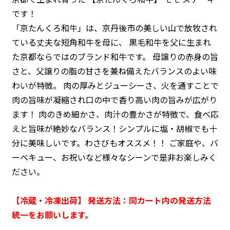
です！
「京たんくろ和牛」は、京丹後市の美しい山で放牧され
ている丈夫な短角和牛を母に、
黒毛和牛を父に生まれ
た京都ならではのブランド和牛です。
母譲りの赤身の旨
さと、父譲りの脂の甘さを兼ね備えたバランスのよい味
わいが特徴。
肉の厚みとジューシーさ、火を通すことで
肉の旨味が凝縮され口の中で香り高い肉の旨みが広がり
ます！
肉のきめ細かさ、肉汁の豊かさが特徴で、食べ応
えと旨味が絶妙なバランス！シンプルに塩・胡椒でも十
分に美味しいです。わさびもオススメ！！
ご家庭や、バ
ーベキュー、お祝いなど様々なシーンで是非お楽しみく
ださい。
【冷蔵・冷凍出荷】 発送方法：同カート内の発送方法
統一をお願いします。