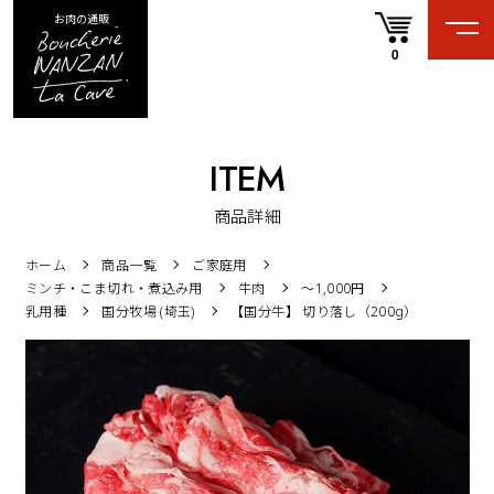
お肉の通販
0
ITEM
商品詳細
ホーム
商品一覧
ご家庭用
ミンチ・こま切れ・煮込み用
牛肉
〜1,000円
乳用種
国分牧場 (埼玉)
【国分牛】 切り落し（200g）